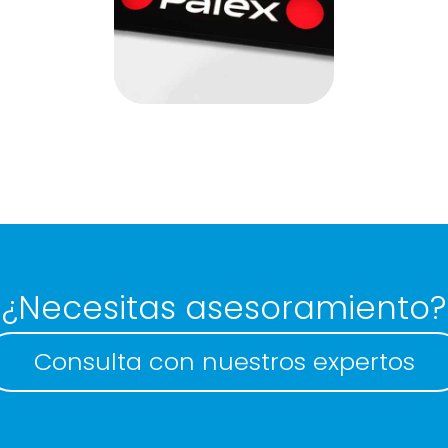
Panells HMI
¿Necesitas asesoramiento?
Consulta con nuestros expertos