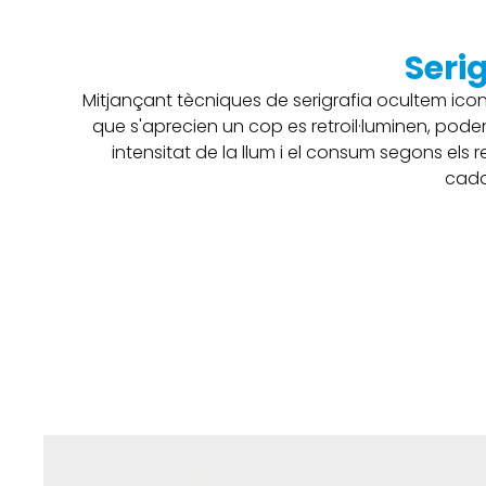
Seri
Mitjançant tècniques de serigrafia ocultem icon
que s'aprecien un cop es retroil·luminen, poden
intensitat de la llum i el consum segons els r
cada