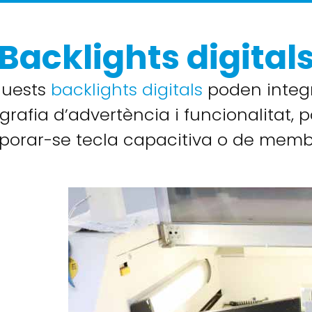
Backlights digital
uests
backlights digitals
poden integ
grafia d’advertència i funcionalitat, 
rporar-se tecla capacitiva o de memb