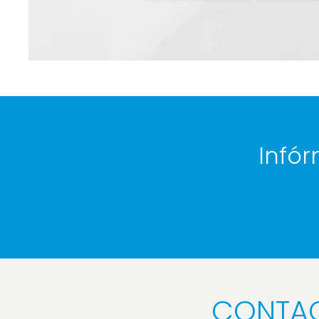
Infór
CONTA