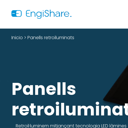
Inicio
>
Panells retroiluminats
Panells
retroilumina
Retroil·luminem mitjançant tecnologia LED làmines d