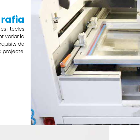
grafia
es i tecles
t variar la
equisits de
 projecte.