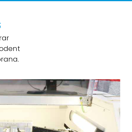
s
rar
podent
rana.