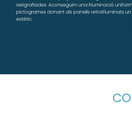
serigrafiades. Aconseguim una il·luminació unifor
pictogrames donant als panells retroil·luminats un 
estètic.
CO