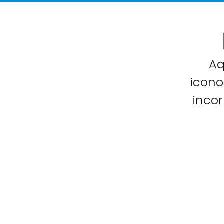
Aq
icono
inco