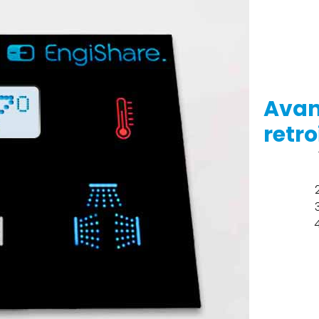
Avan
retro