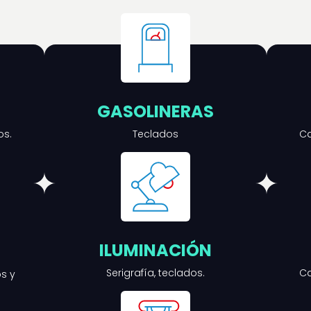
GASOLINERAS
os.
Teclados
Ca
ILUMINACIÓN
Serigrafía, teclados.
Ca
s y