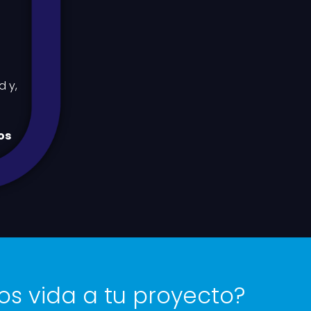
d y,
os
os vida a tu proyecto?