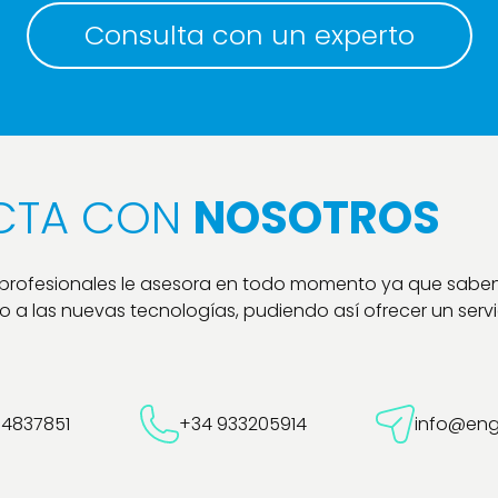
Consulta con un experto
CTA CON
NOSOTROS
 profesionales le asesora en todo momento ya que sabe
 a las nuevas tecnologías, pudiendo así ofrecer un servic
54837851
+34 933205914
info@eng