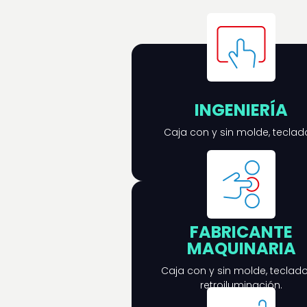
INGENIERÍA
Caja con y sin molde, teclad
FABRICANTE
MAQUINARIA
Caja con y sin molde, teclado
retroiluminación.