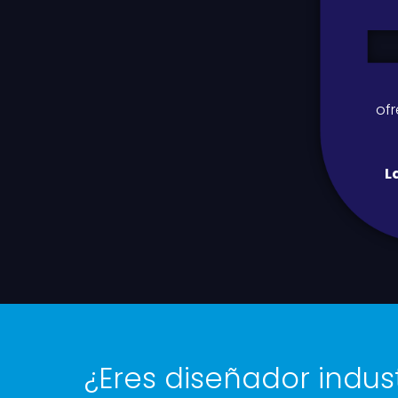
ofr
L
¿Eres diseñador indus