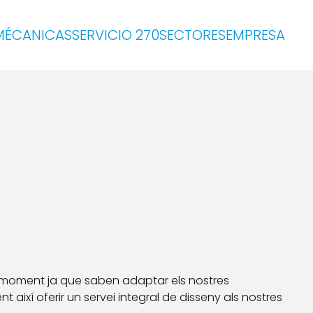
MÉCANICAS
SERVICIO 270
SECTORES
EMPRESA
ot moment ja que saben adaptar els nostres
 així oferir un servei integral de disseny als nostres