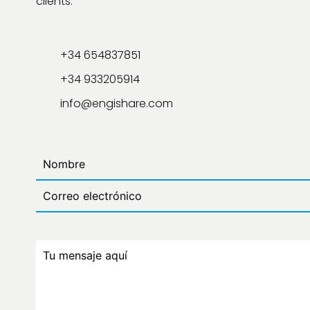
clients.
+34 654837851
+34 933205914
info@engishare.com