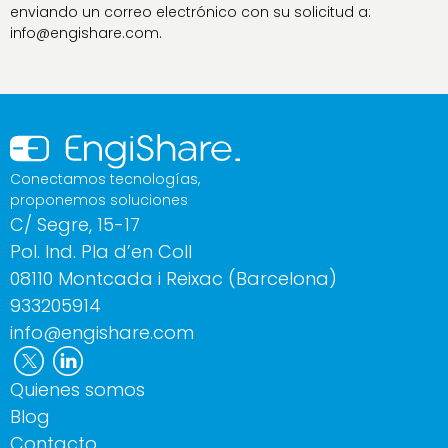
enviando un correo electrónico con su solicitud a:
info@engishare.com.
Conectamos tecnologías,
proponemos soluciones
C/ Segre, 15-17
Pol. Ind. Pla d’en Coll
08110 Montcada i Reixac (Barcelona)
933205914
info@engishare.com
Quienes somos
Blog
Contacto