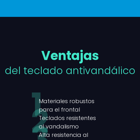
Ventajas
del teclado antivandálico
1
Materiales robustos
2
para el frontal
Teclados resistentes
3
al vandalismo
Alta resistencia al