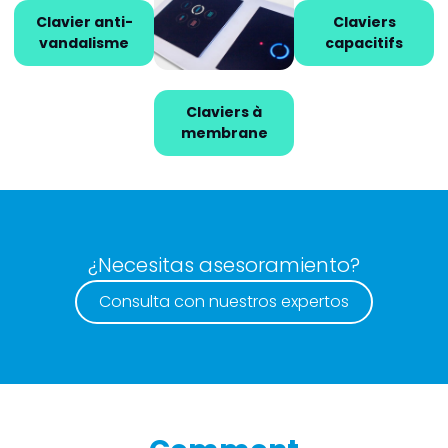
Clavier anti-
Claviers
Claviers
vandalisme
touchless
capacitifs
Claviers à
membrane
¿Necesitas asesoramiento?
Consulta con nuestros expertos