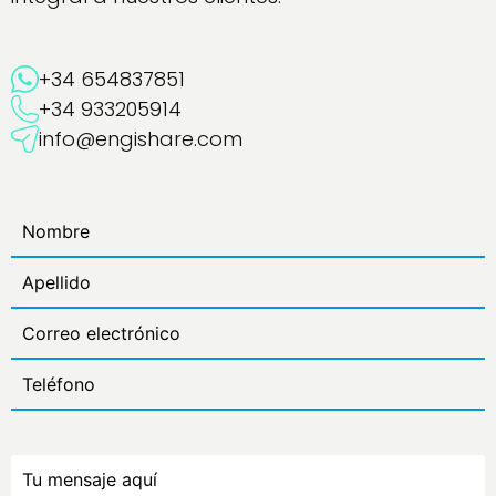
+34 654837851
+34 933205914
info@engishare.com