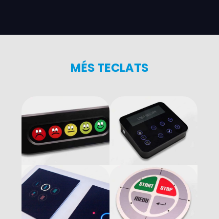
MÉS TECLATS
Teclados
Teclados
touchless
capacitivos