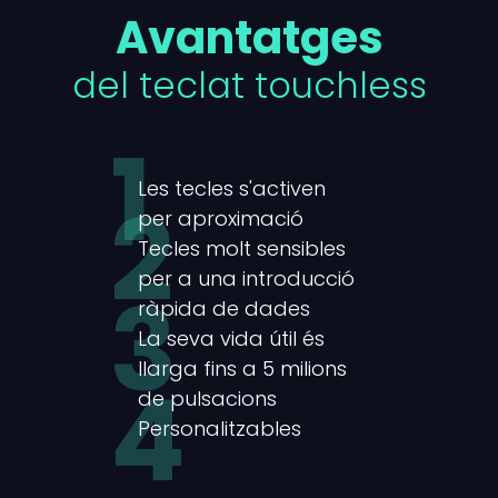
Avantatges
del teclat touchless
1
Les tecles s'activen
2
per aproximació
Tecles molt sensibles
per a una introducció
3
ràpida de dades
La seva vida útil és
llarga fins a 5 milions
4
de pulsacions
Personalitzables