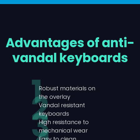
Advantages
of anti-
vandal keyboards
1
Robust materials on
2
the overlay
Vandal resistant
3
keyboards
High resistance to
mechanical wear
Easy to clean